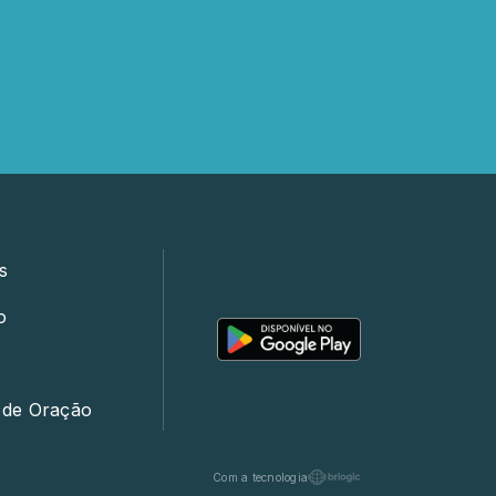
s
o
 de Oração
Com a tecnologia