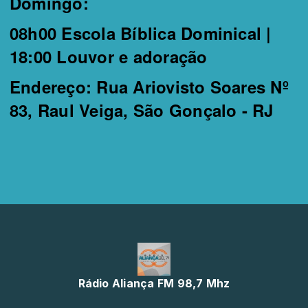
Domingo:
08h00 Escola Bíblica Dominical |
18:00 Louvor e adoração
Endereço: Rua Ariovisto Soares Nº
83, Raul Veiga, São Gonçalo - RJ
Rádio Aliança FM 98,7 Mhz